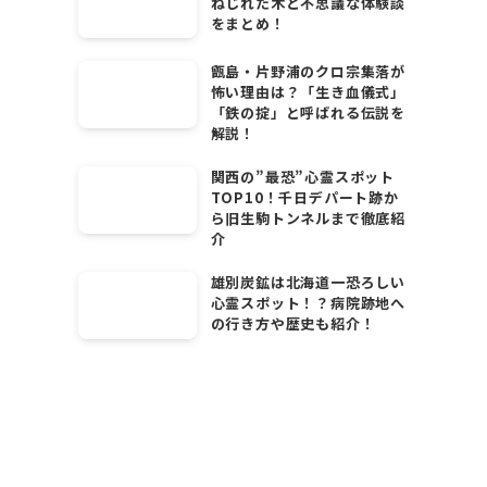
ねじれた木と不思議な体験談
をまとめ！
甑島・片野浦のクロ宗集落が
怖い理由は？「生き血儀式」
「鉄の掟」と呼ばれる伝説を
解説！
関西の”最恐”心霊スポット
TOP10！千日デパート跡か
ら旧生駒トンネルまで徹底紹
介
雄別炭鉱は北海道一恐ろしい
心霊スポット！？病院跡地へ
の行き方や歴史も紹介！