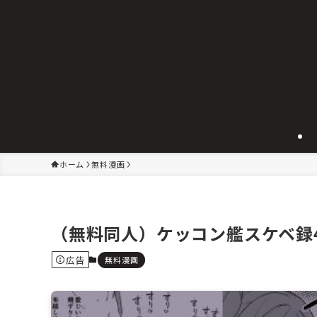
ホーム
無料漫画
（無料同人）ケッコン艦スケベ録4
広告
無料漫画