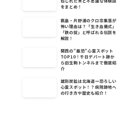
ねじれた木と不思議な体験談
をまとめ！
甑島・片野浦のクロ宗集落が
怖い理由は？「生き血儀式」
「鉄の掟」と呼ばれる伝説を
解説！
関西の”最恐”心霊スポット
TOP10！千日デパート跡か
ら旧生駒トンネルまで徹底紹
介
雄別炭鉱は北海道一恐ろしい
心霊スポット！？病院跡地へ
の行き方や歴史も紹介！