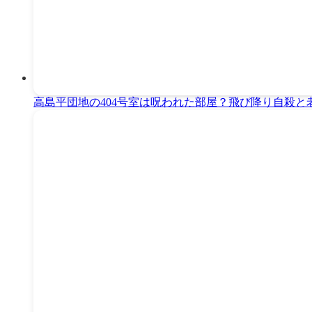
高島平団地の404号室は呪われた部屋？飛び降り自殺と