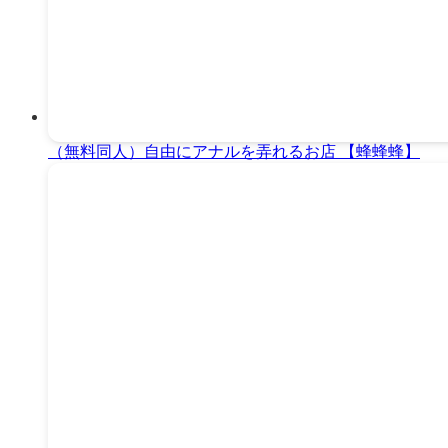
（無料同人）自由にアナルを弄れるお店 【蜂蜂蜂】