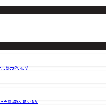
老夫婦の呪い伝説
と火葬場跡の噂を追う