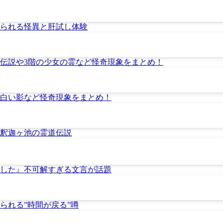
られる怪異と肝試し体験
伝説や3階の少女の霊など怪奇現象をまとめ！
白い影など怪奇現象をまとめ！
釈迦ヶ池の霊道伝説
した』不可解すぎる文言が話題
られる”時間が戻る”噂