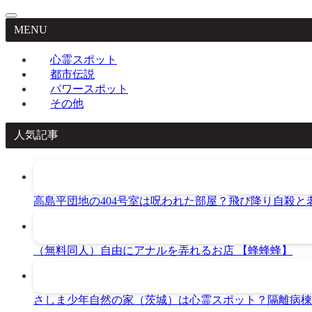
MENU
心霊スポット
都市伝説
パワースポット
その他
人気記事
高島平団地の404号室は呪われた部屋？飛び降り自殺と
（無料同人）自由にアナルを弄れるお店 【蜂蜂蜂】
さしま少年自然の家（茨城）は心霊スポット？隔離病棟