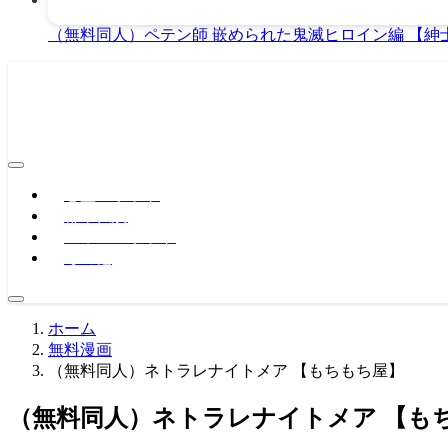
（無料同人）ペテン師 嵌められた鬼滅ヒロイン編 【紳
心霊スポット
都市伝説
パワースポット
その他
ホーム
無料漫画
（無料同人）ネトラレナイトメア 【もちもち屋】
（無料同人）ネトラレナイトメア 【も