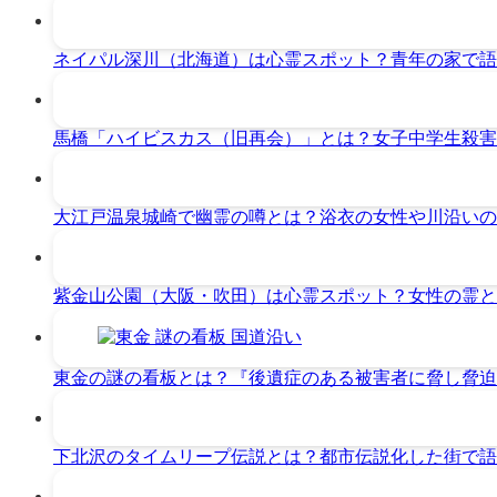
ネイパル深川（北海道）は心霊スポット？青年の家で語
馬橋「ハイビスカス（旧再会）」とは？女子中学生殺害
大江戸温泉城崎で幽霊の噂とは？浴衣の女性や川沿いの
紫金山公園（大阪・吹田）は心霊スポット？女性の霊と
東金の謎の看板とは？『後遺症のある被害者に脅し脅迫
下北沢のタイムリープ伝説とは？都市伝説化した街で語