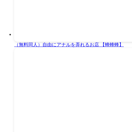
（無料同人）自由にアナルを弄れるお店 【蜂蜂蜂】