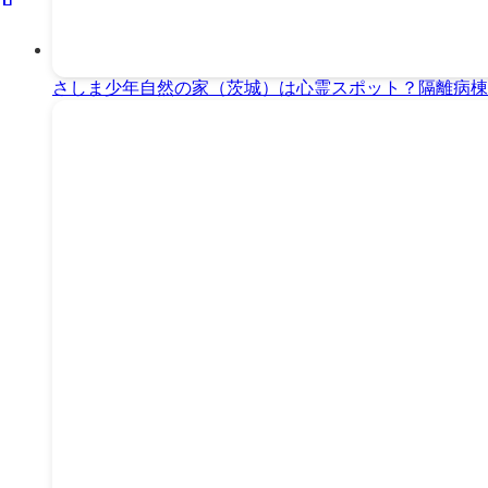
さしま少年自然の家（茨城）は心霊スポット？隔離病棟