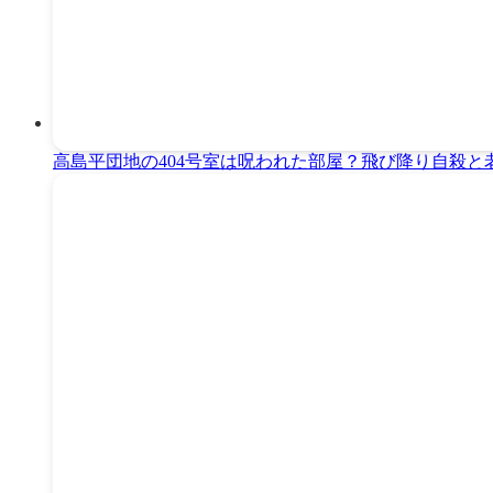
高島平団地の404号室は呪われた部屋？飛び降り自殺と