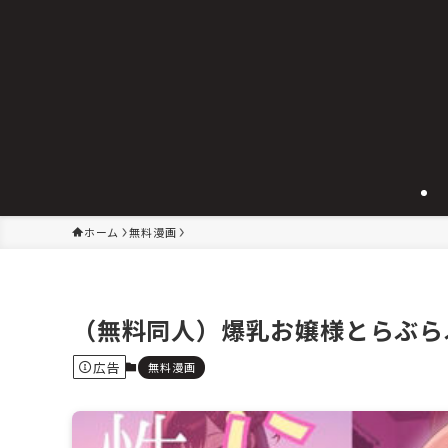
ホーム
無料漫画
（無料同人）爆乳お嬢様とらぶらぶ
広告
無料漫画