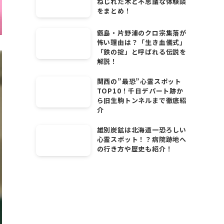
ねじれた木と不思議な体験談
をまとめ！
甑島・片野浦のクロ宗集落が
怖い理由は？「生き血儀式」
「鉄の掟」と呼ばれる伝説を
解説！
関西の”最恐”心霊スポット
TOP10！千日デパート跡か
ら旧生駒トンネルまで徹底紹
介
雄別炭鉱は北海道一恐ろしい
心霊スポット！？病院跡地へ
の行き方や歴史も紹介！