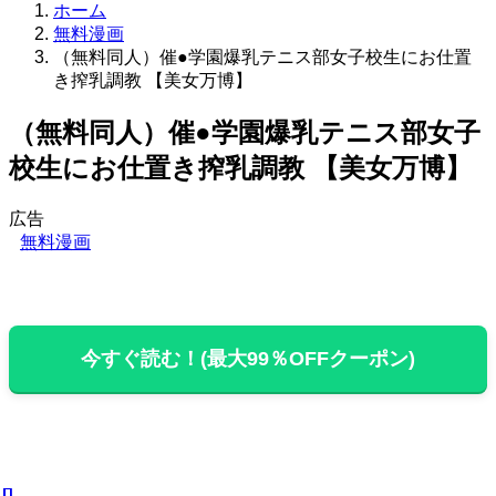
ホーム
無料漫画
（無料同人）催●学園爆乳テニス部女子校生にお仕置
き搾乳調教 【美女万博】
（無料同人）催●学園爆乳テニス部女子
校生にお仕置き搾乳調教 【美女万博】
広告
無料漫画
今すぐ読む！(最大99％OFFクーポン)