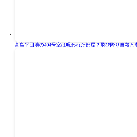
高島平団地の404号室は呪われた部屋？飛び降り自殺と