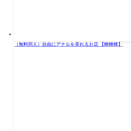
（無料同人）自由にアナルを弄れるお店 【蜂蜂蜂】