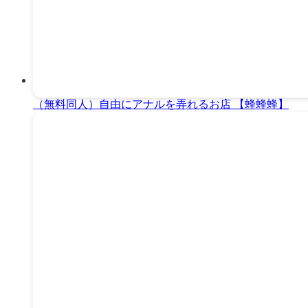
（無料同人）自由にアナルを弄れるお店 【蜂蜂蜂】