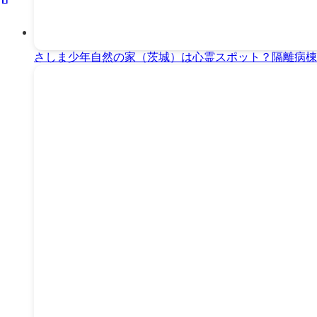
さしま少年自然の家（茨城）は心霊スポット？隔離病棟