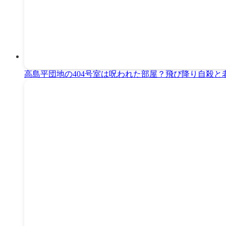
高島平団地の404号室は呪われた部屋？飛び降り自殺と