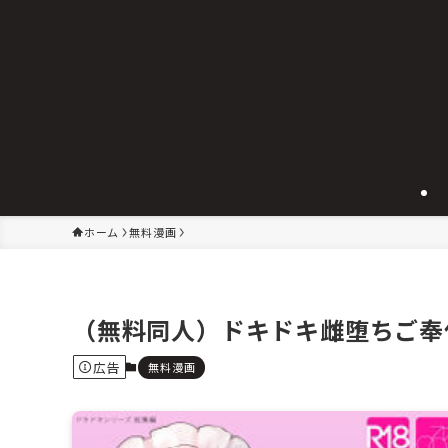
ホーム
無料漫画
（無料同人）ドキドキ雌堕ちご奉仕生
広告
無料漫画