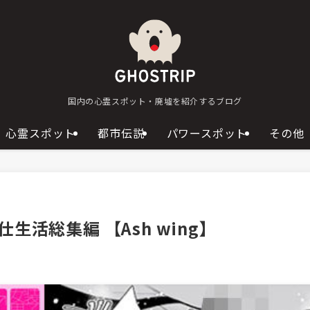
国内の心霊スポット・廃墟を紹介するブログ
心霊スポット
都市伝説
パワースポット
その他
活総集編 【Ash wing】