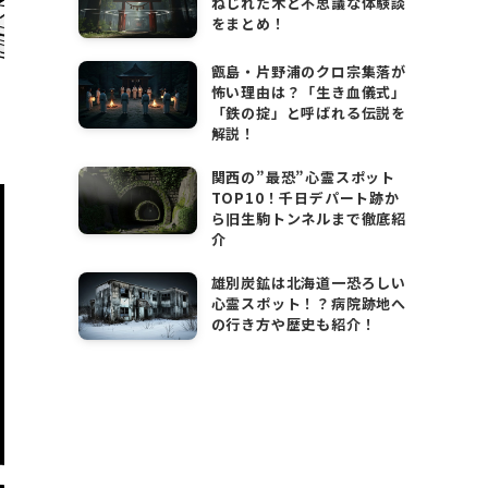
ねじれた木と不思議な体験談
をまとめ！
甑島・片野浦のクロ宗集落が
怖い理由は？「生き血儀式」
「鉄の掟」と呼ばれる伝説を
解説！
関西の”最恐”心霊スポット
TOP10！千日デパート跡か
ら旧生駒トンネルまで徹底紹
介
雄別炭鉱は北海道一恐ろしい
心霊スポット！？病院跡地へ
の行き方や歴史も紹介！