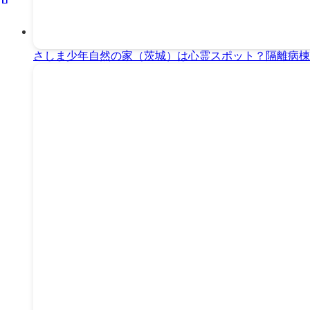
さしま少年自然の家（茨城）は心霊スポット？隔離病棟