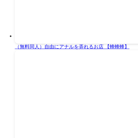
（無料同人）自由にアナルを弄れるお店 【蜂蜂蜂】