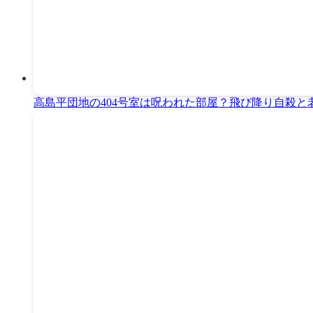
高島平団地の404号室は呪われた部屋？飛び降り自殺と