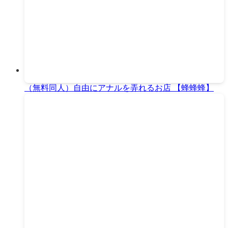
（無料同人）自由にアナルを弄れるお店 【蜂蜂蜂】