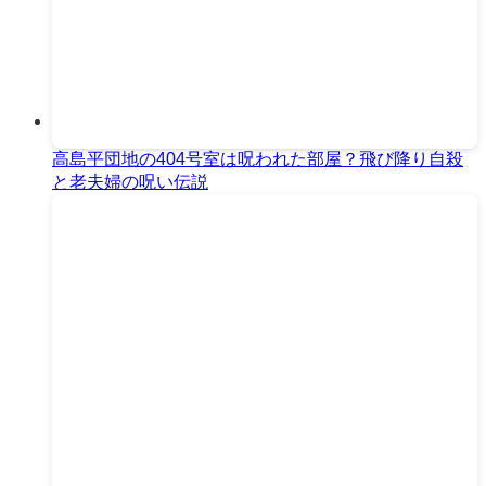
高島平団地の404号室は呪われた部屋？飛び降り自殺
と老夫婦の呪い伝説