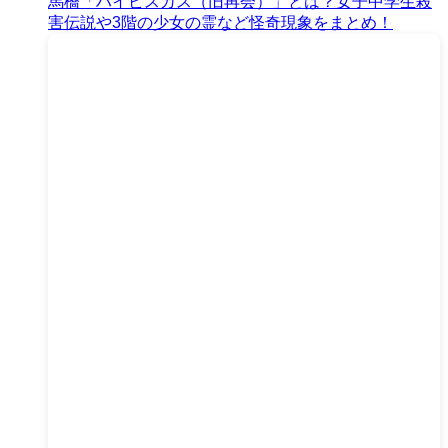
馬橋「ハイビスカス（旧再会）」とは？女子中学生殺
害伝説や3階の少女の霊など怪奇現象をまとめ！