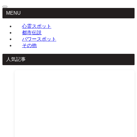
MENU
心霊スポット
都市伝説
パワースポット
その他
人気記事