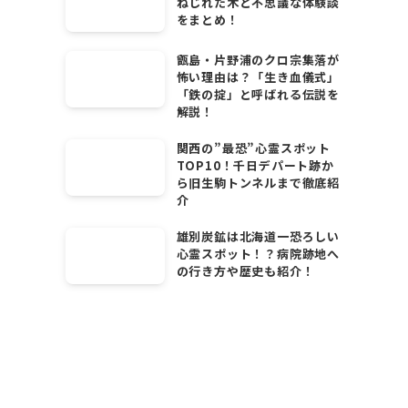
ねじれた木と不思議な体験談
をまとめ！
甑島・片野浦のクロ宗集落が
怖い理由は？「生き血儀式」
「鉄の掟」と呼ばれる伝説を
解説！
関西の”最恐”心霊スポット
TOP10！千日デパート跡か
ら旧生駒トンネルまで徹底紹
介
雄別炭鉱は北海道一恐ろしい
心霊スポット！？病院跡地へ
の行き方や歴史も紹介！