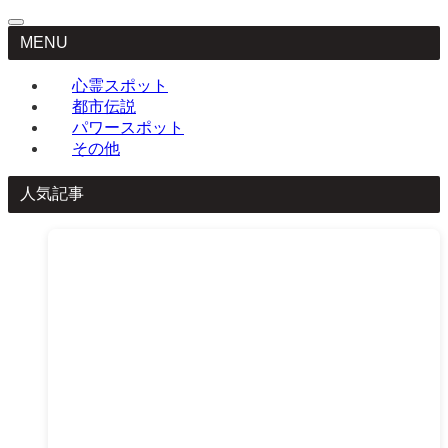
MENU
心霊スポット
都市伝説
パワースポット
その他
人気記事