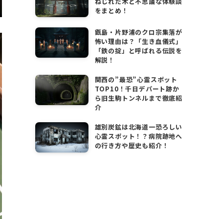
ねじれた木と不思議な体験談
をまとめ！
甑島・片野浦のクロ宗集落が
怖い理由は？「生き血儀式」
「鉄の掟」と呼ばれる伝説を
解説！
関西の”最恐”心霊スポット
TOP10！千日デパート跡か
ら旧生駒トンネルまで徹底紹
介
雄別炭鉱は北海道一恐ろしい
心霊スポット！？病院跡地へ
の行き方や歴史も紹介！