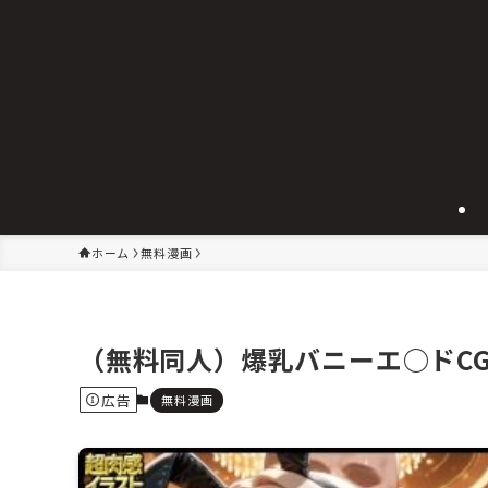
ホーム
無料漫画
（無料同人）爆乳バニーエ○ドCG
広告
無料漫画