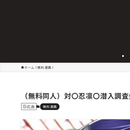
ホーム
無料漫画
（無料同人）対〇忍凛〇潜入調査
広告
無料漫画