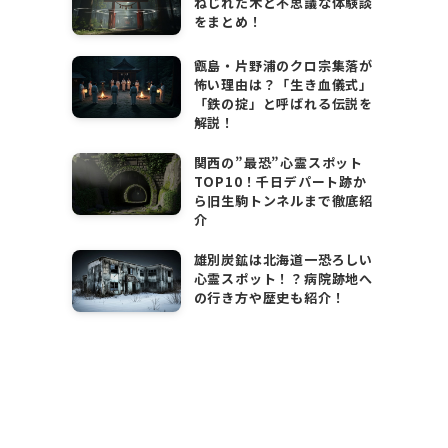
ねじれた木と不思議な体験談
をまとめ！
甑島・片野浦のクロ宗集落が
怖い理由は？「生き血儀式」
「鉄の掟」と呼ばれる伝説を
解説！
関西の”最恐”心霊スポット
TOP10！千日デパート跡か
ら旧生駒トンネルまで徹底紹
介
雄別炭鉱は北海道一恐ろしい
心霊スポット！？病院跡地へ
の行き方や歴史も紹介！