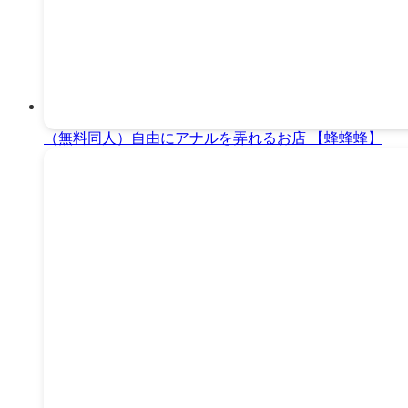
（無料同人）自由にアナルを弄れるお店 【蜂蜂蜂】