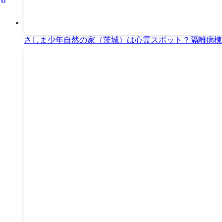
さしま少年自然の家（茨城）は心霊スポット？隔離病棟