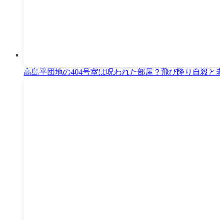
高島平団地の404号室は呪われた部屋？飛び降り自殺と