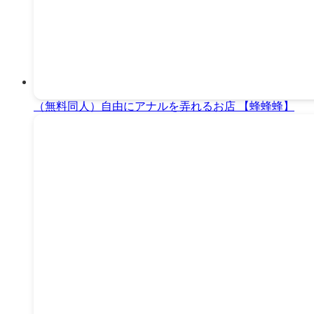
（無料同人）自由にアナルを弄れるお店 【蜂蜂蜂】