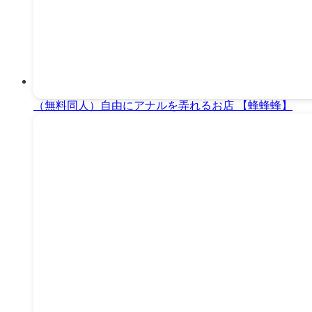
（無料同人）自由にアナルを弄れるお店 【蜂蜂蜂】