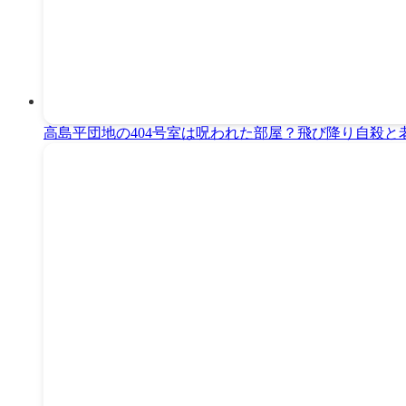
高島平団地の404号室は呪われた部屋？飛び降り自殺と